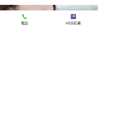
電話
WEB応募
GOアプリ対応
​テレビCMでも話題のすぐ呼べる！操作し
に対応して
やすいタクシー配車アプリ
​GO
います。お客様のご利用も大変多く、ド
ライバーの売上アップにつながっていま