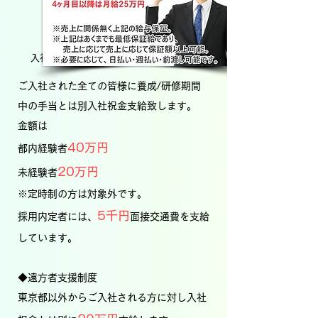
Celebration
Money
入社祝金＆面接交通費＆遠方者支援制度
ご入社された全ての皆様に養成/研修期間
中の手当とは別入社祝金支給致します。
金額は
40万円
都内経験者
20
万円
未経験者
※定時制の方は対象外です。
5千円
採用内定者には、
面接交通費を支給
しています。
◆遠方者支援制度
東京都以外からご入社される方に対し入社