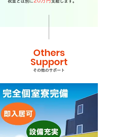
20
万円
祝金とは別に
支給します。
Others
Support
​その他のサポート